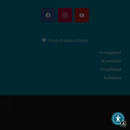
Fresh X unterstützen
fx inspiriert
fx vernetzt
fx befähigt
fx fördert
A