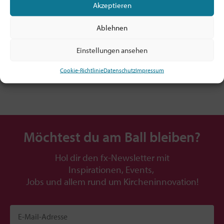
Akzeptieren
Mitglied sein ab 5€/Monat!
Alle Infos: hier klicken
Ablehnen
TIPP: Prüfe, ob dein Arbeitgeber! / deine
Dienststelle die Mitgliedschaft zahlt!
Einstellungen ansehen
Cookie-Richtlinie
Datenschutz
Impressum
Möchtest du am Ball bleiben?
Hol dir den fx-Newsletter mit
Inspirationen, Events,
Jobs und allem rund um Kircheninnovation!