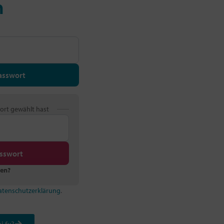
n
asswort
ort gewählt hast
sswort
sen?
atenschutzerklärung
.
i fx?