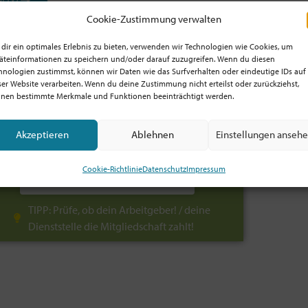
Cookie-Zustimmung verwalten
dir ein optimales Erlebnis zu bieten, verwenden wir Technologien wie Cookies, um
äteinformationen zu speichern und/oder darauf zuzugreifen. Wenn du diesen
hnologien zustimmst, können wir Daten wie das Surfverhalten oder eindeutige IDs auf
ser Website verarbeiten. Wenn du deine Zustimmung nicht erteilst oder zurückziehst,
Jetzt Mitglied werden!
nen bestimmte Merkmale und Funktionen beeinträchtigt werden.
Profitiere von der Mitgliedschaft
Akzeptieren
Ablehnen
Einstellungen anseh
und unterstütze die Bewegung!
Mitglied sein ab 5€/Monat!
Cookie-Richtlinie
Datenschutz
Impressum
Alle Infos: hier klicken
TIPP: Prüfe, ob dein Arbeitgeber! / deine
Dienststelle die Mitgliedschaft zahlt!