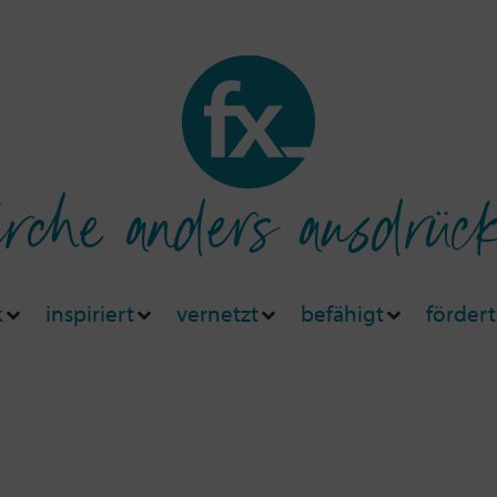
rche anders ausdrüc
k
inspiriert
vernetzt
befähigt
fördert