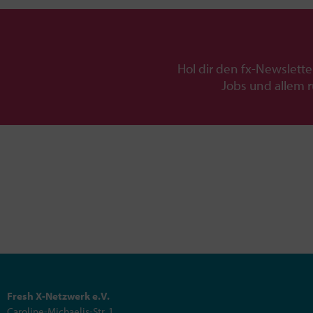
Hol dir den fx-Newslette
Jobs und allem 
Fresh X-Netzwerk e.V.
Caroline-Michaelis-Str. 1