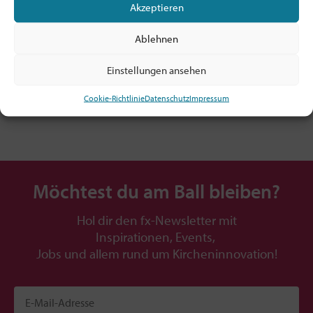
Akzeptieren
Mitglied sein ab 5€/Monat!
Alle Infos: hier klicken
Ablehnen
TIPP: Prüfe, ob dein Arbeitgeber! / deine
Dienststelle die Mitgliedschaft zahlt!
Einstellungen ansehen
Cookie-Richtlinie
Datenschutz
Impressum
Möchtest du am Ball bleiben?
Hol dir den fx-Newsletter mit
Inspirationen, Events,
Jobs und allem rund um Kircheninnovation!