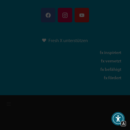
Fresh X unterstützen
fx inspiriert
fx vernetzt
fx befähigt
fx fördert
A