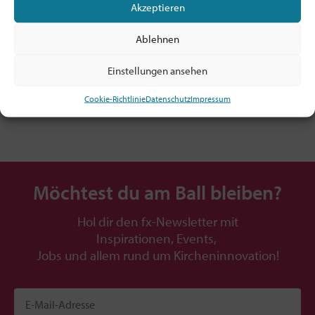
Akzeptieren
Mitglied sein ab 5€/Monat!
Alle Infos: hier klicken
Ablehnen
TIPP: Prüfe, ob dein Arbeitgeber! / deine
Dienststelle die Mitgliedschaft zahlt!
Einstellungen ansehen
Cookie-Richtlinie
Datenschutz
Impressum
Möchtest du am Ball bleiben?
Hol dir den fx-Newsletter mit
Inspirationen, Events,
Jobs und allem rund um Kircheninnovation!