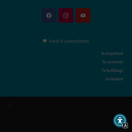
Fresh X unterstützen
fx inspiriert
fx vernetzt
fx befähigt
fx fördert
A