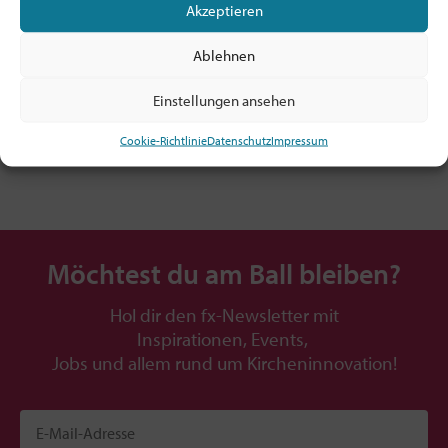
Akzeptieren
Mitglied sein ab 5€/Monat!
Alle Infos: hier klicken
Ablehnen
TIPP: Prüfe, ob dein Arbeitgeber! / deine
Dienststelle die Mitgliedschaft zahlt!
Einstellungen ansehen
Cookie-Richtlinie
Datenschutz
Impressum
Möchtest du am Ball bleiben?
Hol dir den fx-Newsletter mit
Inspirationen, Events,
Jobs und allem rund um Kircheninnovation!