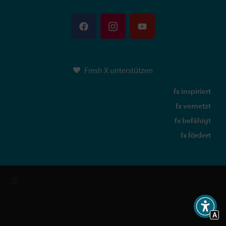
Fresh X unterstützen
fx inspiriert
fx vernetzt
fx befähigt
fx fördert
A