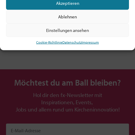
Akzeptieren
Mitglied sein ab 5€/Monat!
Alle Infos: hier klicken
Ablehnen
TIPP: Prüfe, ob dein Arbeitgeber! / deine
Dienststelle die Mitgliedschaft zahlt!
Einstellungen ansehen
Cookie-Richtlinie
Datenschutz
Impressum
Möchtest du am Ball bleiben?
Hol dir den fx-Newsletter mit
Inspirationen, Events,
Jobs und allem rund um Kircheninnovation!