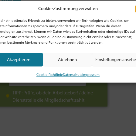
Cookie-Zustimmung verwalten
dir ein optimales Erlebnis zu bieten, verwenden wir Technologien wie Cookies, um
äteinformationen zu speichern und/oder darauf zuzugreifen. Wenn du diesen
hnologien zustimmst, können wir Daten wie das Surfverhalten oder eindeutige IDs auf
ser Website verarbeiten. Wenn du deine Zustimmung nicht erteilst oder zurückziehst,
Jetzt Mitglied werden!
nen bestimmte Merkmale und Funktionen beeinträchtigt werden.
Profitiere von der Mitgliedschaft
Akzeptieren
Ablehnen
Einstellungen anseh
und unterstütze die Bewegung!
Mitglied sein ab 5€/Monat!
Cookie-Richtlinie
Datenschutz
Impressum
Alle Infos: hier klicken
TIPP: Prüfe, ob dein Arbeitgeber! / deine
Dienststelle die Mitgliedschaft zahlt!