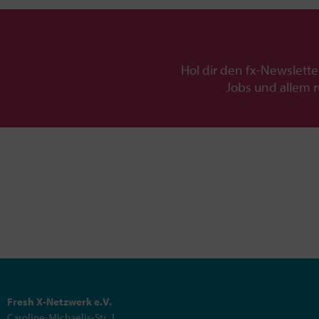
Hol dir den fx-Newslette
Jobs und allem 
Fresh X-Netzwerk e.V.
Caroline-Michaelis-Str. 1