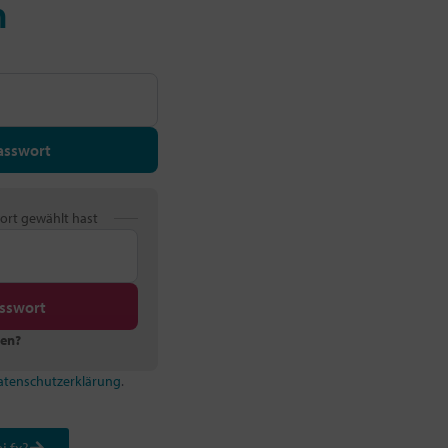
n
asswort
ort gewählt hast
sswort
sen?
atenschutzerklärung
.
i fx?