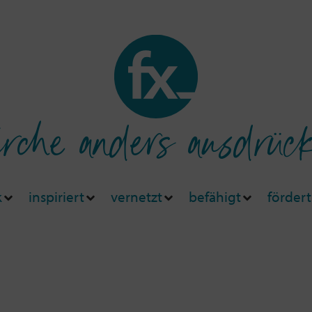
rche anders ausdrüc
k
inspiriert
vernetzt
befähigt
fördert