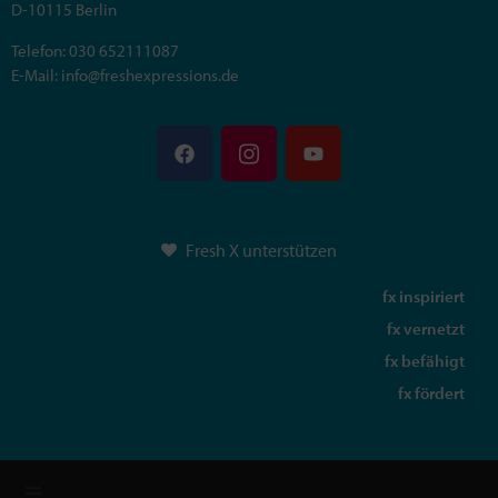
D-10115 Berlin
Telefon: 030 652111087
E-Mail: info@freshexpressions.de
Fresh X unterstützen
fx inspiriert
fx vernetzt
fx befähigt
fx fördert