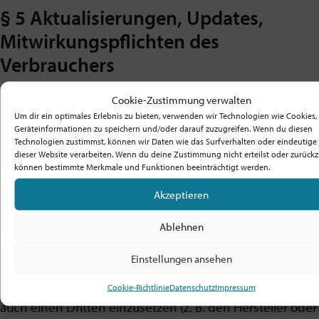
§ 5 Aktualisierungen, Updates,
Mitwirkungspflichten des
Verbrauchers
(1) Sofern ein Vertrag über Waren mit digitalen
Cookie-Zustimmung verwalten
Elementen oder über digitale Produkte (digitale Inhalte
Um dir ein optimales Erlebnis zu bieten, verwenden wir Technologien wie Cookies
Geräteinformationen zu speichern und/oder darauf zuzugreifen. Wenn du diesen
und Dienstleistungen) mit einem Verbraucher zustande
Technologien zustimmst, können wir Daten wie das Surfverhalten oder eindeutige 
dieser Website verarbeiten. Wenn du deine Zustimmung nicht erteilst oder zurückzi
kommt und die gesetzliche Aktualisierungspflicht nicht
können bestimmte Merkmale und Funktionen beeinträchtigt werden.
vertraglich wirksam ausgeschlossen ist, werden dem
Akzeptieren
Kunden regelmäßig Updates bereitgestellt, die die
Funktionsfähigkeit und die (IT-)Sicherheit der Kaufsache
Ablehnen
gewährleisten (z.B. Sicherheitsupdates gegen neue
Sicherheitsbedrohungen etc.).
Einstellungen ansehen
(2) Wir sind dazu befugt, zur Bereitstellung der Updates
Cookie-Richtlinie
Datenschutz
Impressum
auch einen Dritten einzusetzen (z. B. den Hersteller oder