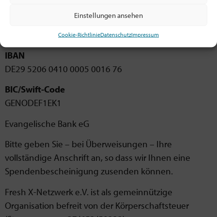
Einstellungen ansehen
Konto
Cookie-Richtlinie
Datenschutz
Impressum
IBAN
DE29 5206 0410 0005 0016 76
BIC/Swift-Code
GENODEF1EK1
Evangelische Bank eG
Bitte geben Sie – bei Überweisungen – Ihre
vollständige Anschrift an, so dass wir Ihnen eine
Spendenbescheinigung zusenden können.
Fresh X-Netzwerk e.V. ist als gemeinnützige
Organisation befreit von der Körperschaftsteuer