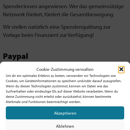
Spender:innen angewiesen. Wer das gemeinnützige
Netzwerk fördert, fördert die Gesamtbewegung.
Wir stellen natürlich eine Spendenquittung zur
Vorlage beim Finanzamt zur Verfügung!
Paypal
Cookie-Zustimmung verwalten
Spende mit Paypal einfach digital per Kreditkarte oder
Um dir ein optimales Erlebnis zu bieten, verwenden wir Technologien wie
Lastschrift:
Cookies, um Geräteinformationen zu speichern und/oder darauf zuzugreifen.
Wenn du diesen Technologien zustimmst, können wir Daten wie das
Surfverhalten oder eindeutige IDs auf dieser Website verarbeiten. Wenn du
deine Zustimmung nicht erteilst oder zurückziehst, können bestimmte
Merkmale und Funktionen beeinträchtigt werden.
Akzeptieren
Per Paypal spenden
Ablehnen