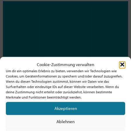
Cookie-Zustimmung verwalten
Um dir ein optimales Erlebnis zu bieten, verwenden wir Technologien wie
Cookies, um Geräteinformationen zu speichern und/oder darauf zuzugreifen.
Alexandra Beitz
Wenn du diesen Technologien zustimmst, können wir Daten wie das
Surfverhalten oder eindeutige IDs auf dieser Website verarbeiten. Wenn du
Projektleitung Beratungs- und Koordinationsstelle
deine Zustimmung nicht erteilst oder zurückziehst, können bestimmte
Innovation/Neue Ideen Kirchlicher Praxis
Merkmale und Funktionen beeinträchtigt werden.
Alexandra.Beitz@ekhn.de
Akzeptieren
06151405421
https://ekhn-spielraeume.de/
Ablehnen