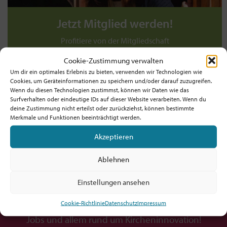
Jetzt Mitglied werden!
Profitiere von der Mitgliedschaft
und unterstütze die Bewegung!
Cookie-Zustimmung verwalten
Um dir ein optimales Erlebnis zu bieten, verwenden wir Technologien wie
Werde jetzt Mitglied ab 5€/Monat!
Cookies, um Geräteinformationen zu speichern und/oder darauf zuzugreifen.
Wenn du diesen Technologien zustimmst, können wir Daten wie das
TIPP: Prüfe, ob dein Arbeitgeber! / deine
Surfverhalten oder eindeutige IDs auf dieser Website verarbeiten. Wenn du
deine Zustimmung nicht erteilst oder zurückziehst, können bestimmte
Dienststelle die Mitgliedschaft zahlt!
Merkmale und Funktionen beeinträchtigt werden.
Akzeptieren
Ablehnen
Möchtest du am Ball bleiben?
Einstellungen ansehen
Hol dir den fx-Newsletter mit
Cookie-Richtlinie
Datenschutz
Impressum
Inspirationen, Events,
Jobs und allem rund um Kircheninnovation!