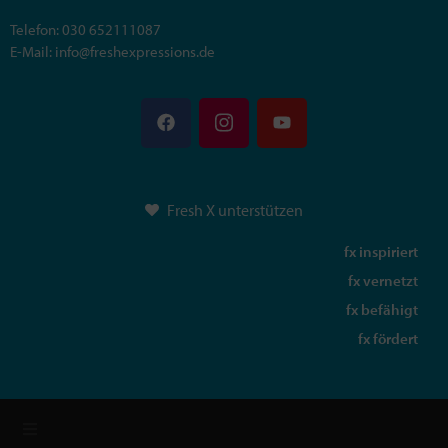
Telefon: 030 652111087
E-Mail: info@freshexpressions.de
Fresh X unterstützen
fx inspiriert
fx vernetzt
fx befähigt
fx fördert