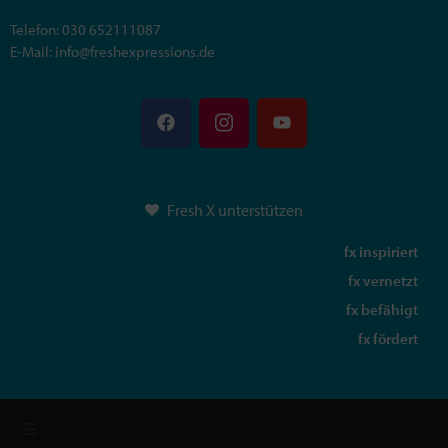
Telefon: 030 652111087
E-Mail: info@freshexpressions.de
Fresh X unterstützen
fx inspiriert
fx vernetzt
fx befähigt
fx fördert