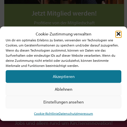
Jetzt Mitglied werden!
Profitiere von der Mitgliedschaft
und unterstütze die Bewegung!
Cookie-Zustimmung verwalten
Um dir ein optimales Erlebnis zu bieten, verwenden wir Technologien wie
Werde jetzt Mitglied ab 5€/Monat!
Cookies, um Geräteinformationen zu speichern und/oder darauf zuzugreifen.
Wenn du diesen Technologien zustimmst, können wir Daten wie das
TIPP: Prüfe, ob dein Arbeitgeber! / deine
Surfverhalten oder eindeutige IDs auf dieser Website verarbeiten. Wenn du
deine Zustimmung nicht erteilst oder zurückziehst, können bestimmte
Dienststelle die Mitgliedschaft zahlt!
Merkmale und Funktionen beeinträchtigt werden.
Akzeptieren
Ablehnen
Möchtest du am Ball bleiben?
Einstellungen ansehen
Hol dir den fx-Newsletter mit
Cookie-Richtlinie
Datenschutz
Impressum
Inspirationen, Events,
Jobs und allem rund um Kircheninnovation!