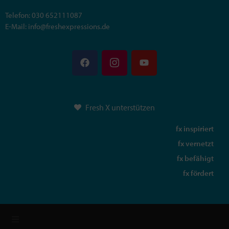
Telefon: 030 652111087
E-Mail: info@freshexpressions.de
Fresh X unterstützen
fx inspiriert
fx vernetzt
fx befähigt
fx fördert