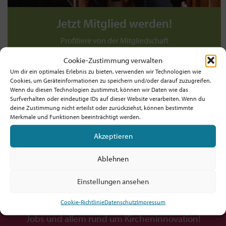
Jetzt Mitglied werden!
Profitiere von der Mitgliedschaft
und unterstütze die Bewegung!
Cookie-Zustimmung verwalten
Um dir ein optimales Erlebnis zu bieten, verwenden wir Technologien wie
Werde jetzt Mitglied ab 5€/Monat!
Cookies, um Geräteinformationen zu speichern und/oder darauf zuzugreifen.
Wenn du diesen Technologien zustimmst, können wir Daten wie das
TIPP: Prüfe, ob dein Arbeitgeber! / deine
Surfverhalten oder eindeutige IDs auf dieser Website verarbeiten. Wenn du
deine Zustimmung nicht erteilst oder zurückziehst, können bestimmte
Dienststelle die Mitgliedschaft zahlt!
Merkmale und Funktionen beeinträchtigt werden.
Akzeptieren
Ablehnen
Möchtest du am Ball bleiben?
Einstellungen ansehen
Hol dir den fx-Newsletter mit
Cookie-Richtlinie
Datenschutz
Impressum
Inspirationen, Events,
Jobs und allem rund um Kircheninnovation!