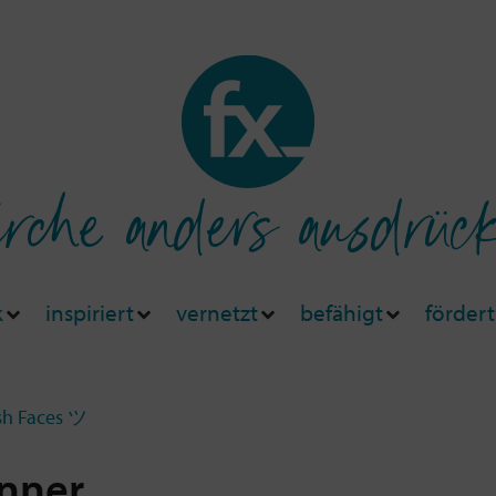
rche anders ausdrüc
k
inspiriert
vernetzt
befähigt
fördert
sh Faces ツ
nner