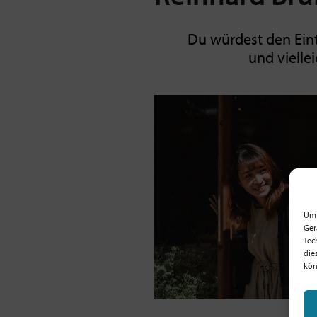
Du würdest den Ein
und vielle
Um 
Ger
Tec
die
kön