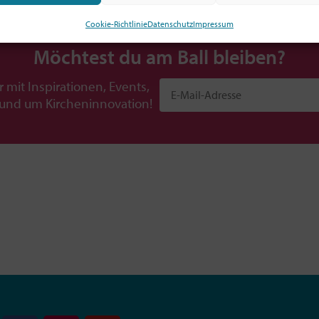
Cookie-Richtlinie
Datenschutz
Impressum
Möchtest du am Ball bleiben?
r mit Inspirationen, Events,
rund um Kircheninnovation!