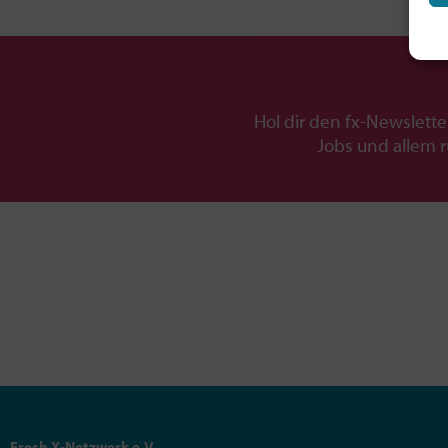
Hol dir den fx-Newslette
Jobs und allem 
Fresh X-Netzwerk e.V.