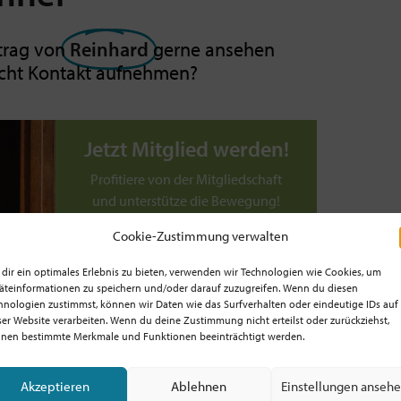
trag von
Reinhard
gerne ansehen
icht Kontakt aufnehmen?
Jetzt Mitglied werden!
Profitiere von der Mitgliedschaft
und unterstütze die Bewegung!
Cookie-Zustimmung verwalten
Werde jetzt Mitglied ab
5€/Monat!
dir ein optimales Erlebnis zu bieten, verwenden wir Technologien wie Cookies, um
äteinformationen zu speichern und/oder darauf zuzugreifen. Wenn du diesen
TIPP: Prüfe, ob dein
hnologien zustimmst, können wir Daten wie das Surfverhalten oder eindeutige IDs auf
Arbeitgeber! / deine
ser Website verarbeiten. Wenn du deine Zustimmung nicht erteilst oder zurückziehst,
Dienststelle die
nen bestimmte Merkmale und Funktionen beeinträchtigt werden.
Mitgliedschaft zahlt!
Akzeptieren
Ablehnen
Einstellungen anseh