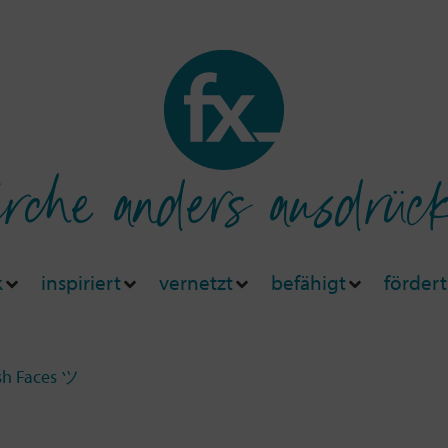
rche anders ausdrüc
k
inspiriert
vernetzt
befähigt
fördert
sh Faces ツ