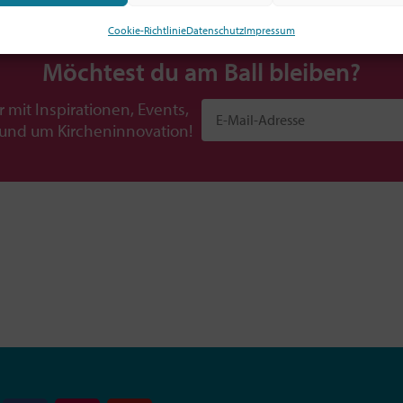
Cookie-Richtlinie
Datenschutz
Impressum
Möchtest du am Ball bleiben?
r mit Inspirationen, Events,
rund um Kircheninnovation!