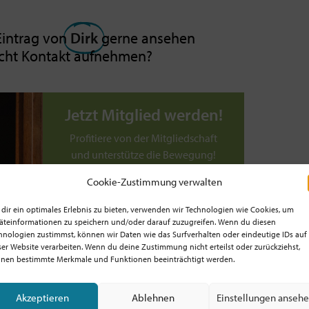
intrag von
Dirk
gerne ansehen
icht Kontakt aufnehmen?
Jetzt Mitglied werden!
Profitiere von der Mitgliedschaft
und unterstütze die Bewegung!
Cookie-Zustimmung verwalten
Werde jetzt Mitglied ab
5€/Monat!
dir ein optimales Erlebnis zu bieten, verwenden wir Technologien wie Cookies, um
äteinformationen zu speichern und/oder darauf zuzugreifen. Wenn du diesen
TIPP: Prüfe, ob dein
hnologien zustimmst, können wir Daten wie das Surfverhalten oder eindeutige IDs auf
Arbeitgeber! / deine
ser Website verarbeiten. Wenn du deine Zustimmung nicht erteilst oder zurückziehst,
Dienststelle die
nen bestimmte Merkmale und Funktionen beeinträchtigt werden.
Mitgliedschaft zahlt!
Akzeptieren
Ablehnen
Einstellungen anseh