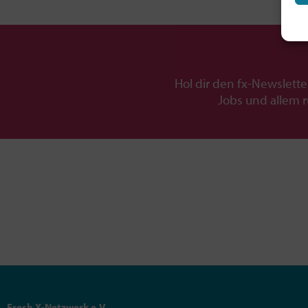
Hol dir den fx-Newslette
Jobs und allem 
Fresh X-Netzwerk e.V.