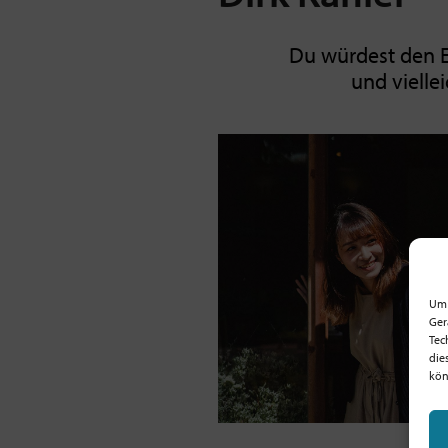
Du würdest den E
und vielle
Um 
Ger
Tec
die
kön