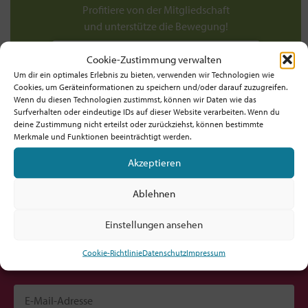
Profitiere von der Mitgliedschaft
und unterstütze die Bewegung!
Werde jetzt Mitglied ab 5€/Monat!
Cookie-Zustimmung verwalten
Um dir ein optimales Erlebnis zu bieten, verwenden wir Technologien wie
TIPP: Prüfe, ob dein Arbeitgeber! / deine
Cookies, um Geräteinformationen zu speichern und/oder darauf zuzugreifen.
Wenn du diesen Technologien zustimmst, können wir Daten wie das
Dienststelle die Mitgliedschaft zahlt!
Surfverhalten oder eindeutige IDs auf dieser Website verarbeiten. Wenn du
deine Zustimmung nicht erteilst oder zurückziehst, können bestimmte
Merkmale und Funktionen beeinträchtigt werden.
Akzeptieren
Möchtest du am Ball bleiben?
Ablehnen
Hol dir den fx-Newsletter mit
Einstellungen ansehen
Inspirationen, Events,
Jobs und allem rund um Kircheninnovation!
Cookie-Richtlinie
Datenschutz
Impressum