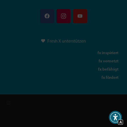
Fresh X unterstützen
fx inspiriert
fx vernetzt
fx befähigt
fx fördert
A