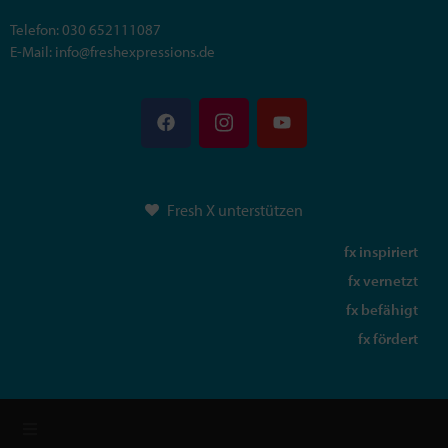
Telefon: 030 652111087
E-Mail: info@freshexpressions.de
Fresh X unterstützen
fx inspiriert
fx vernetzt
fx befähigt
fx fördert