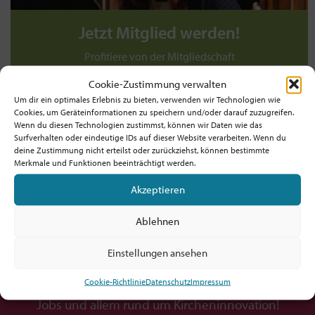
Jetzt Mitglied werden!
Profitiere von der Mitgliedschaft
und unterstütze die Bewegung!
Cookie-Zustimmung verwalten
Um dir ein optimales Erlebnis zu bieten, verwenden wir Technologien wie
Werde jetzt Mitglied ab 5€/Monat!
Cookies, um Geräteinformationen zu speichern und/oder darauf zuzugreifen.
Wenn du diesen Technologien zustimmst, können wir Daten wie das
TIPP: Prüfe, ob dein Arbeitgeber! / deine
Surfverhalten oder eindeutige IDs auf dieser Website verarbeiten. Wenn du
deine Zustimmung nicht erteilst oder zurückziehst, können bestimmte
Dienststelle die Mitgliedschaft zahlt!
Merkmale und Funktionen beeinträchtigt werden.
Akzeptieren
Ablehnen
Möchtest du am Ball bleiben?
Einstellungen ansehen
Hol dir den fx-Newsletter mit
Cookie-Richtlinie
Datenschutz
Impressum
Inspirationen, Events,
Jobs und allem rund um Kircheninnovation!