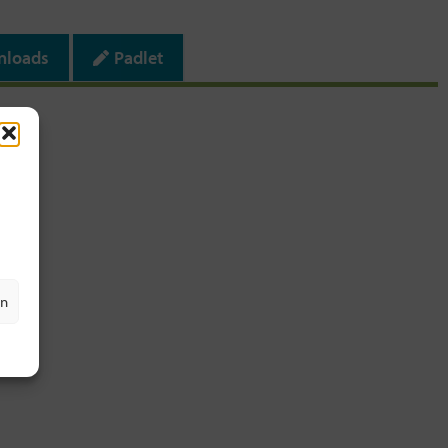
nloads
Padlet
en