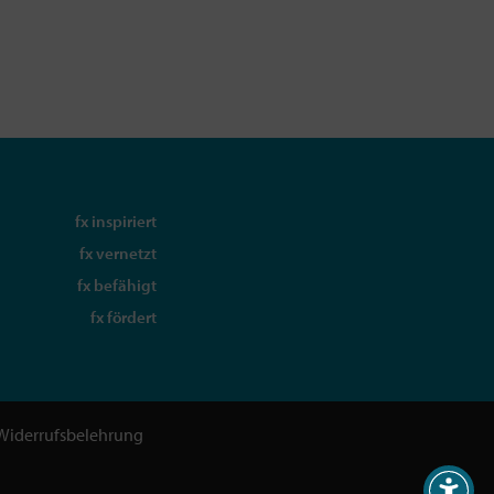
fx inspiriert
fx vernetzt
fx befähigt
fx fördert
Widerrufsbelehrung