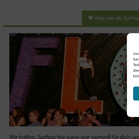
Was war dir Surfin
Um 
Ger
Tec
die
kön
Wir hoffen, Surfing the wave war wertvoll für dich