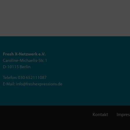
Fresh X-Netzwerk e.V.
Caroline-Michaelis-Str. 1
D-10115 Berlin
Telefon: 030 652111087
E-Mail: info@freshexpressions.de
Kontakt
Impre