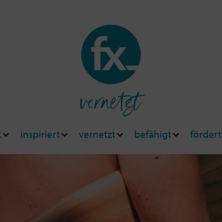
vernetzt
k
inspiriert
vernetzt
befähigt
fördert