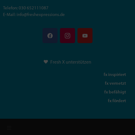
Telefon: 030 652111087
E-Mail: info@freshexpressions.de
Fresh X unterstützen
fx inspiriert
fx vernetzt
fx befähigt
fx fördert