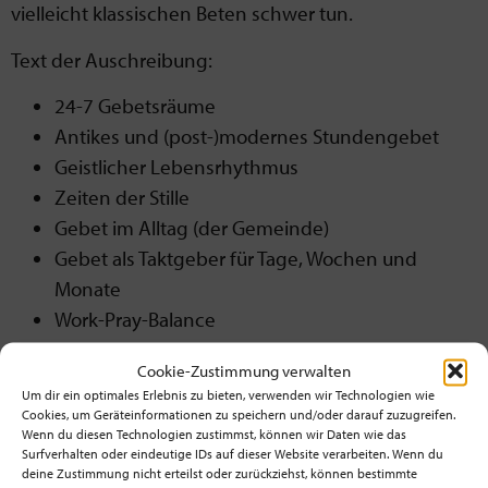
vielleicht klassischen Beten schwer tun.
Text der Auschreibung:
24-7 Gebetsräume
Antikes und (post-)modernes Stundengebet
Geistlicher Lebensrhythmus
Zeiten der Stille
Gebet im Alltag (der Gemeinde)
Gebet als Taktgeber für Tage, Wochen und
Monate
Work-Pray-Balance
….
Cookie-Zustimmung verwalten
Räume kreativer Spiritualität sind Orte und Plätze –
Um dir ein optimales Erlebnis zu bieten, verwenden wir Technologien wie
Cookies, um Geräteinformationen zu speichern und/oder darauf zuzugreifen.
und ebenso Rhythmen und Phasen. Herzschlag und
Wenn du diesen Technologien zustimmst, können wir Daten wie das
Fussabdruck. Puls und Blickwinkel. Fenster im Alltag,
Surfverhalten oder eindeutige IDs auf dieser Website verarbeiten. Wenn du
deine Zustimmung nicht erteilst oder zurückziehst, können bestimmte
durch die wir den Himmel sehen. Ikonen im