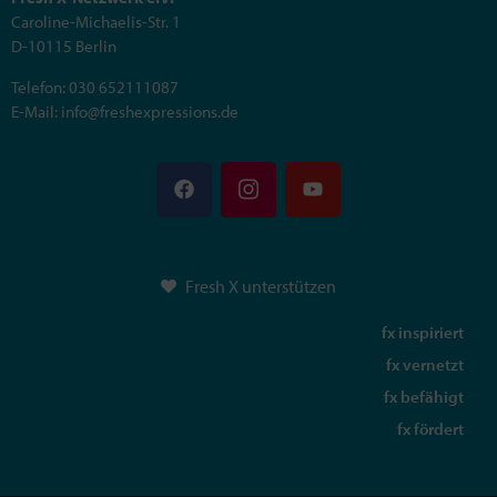
Caroline-Michaelis-Str. 1
D-10115 Berlin
Telefon: 030 652111087
E-Mail: info@freshexpressions.de
Fresh X unterstützen
fx inspiriert
fx vernetzt
fx befähigt
fx fördert