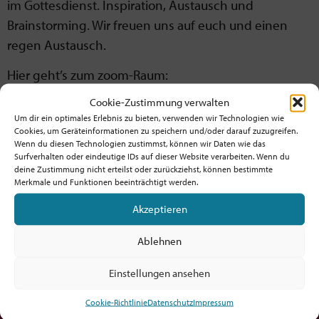
im Gottesdienst. Inspiration, Austausch und
Brainstorming. Wir freuen uns auf euch und einen
regen Austausch.
Hier geht’s zum zoom-Raum:
Cookie-Zustimmung verwalten
https://us02web.zoom.us/j/89336796073?
Um dir ein optimales Erlebnis zu bieten, verwenden wir Technologien wie
pwd=vPeQaPy0NXxDjiPlXijcxwFP7cL7X3.1
Cookies, um Geräteinformationen zu speichern und/oder darauf zuzugreifen.
Wenn du diesen Technologien zustimmst, können wir Daten wie das
Ganz herzliche Grüße,
Surfverhalten oder eindeutige IDs auf dieser Website verarbeiten. Wenn du
deine Zustimmung nicht erteilst oder zurückziehst, können bestimmte
Merkmale und Funktionen beeinträchtigt werden.
Markus Lägel & Steffi Steinbach
Akzeptieren
Ablehnen
Einstellungen ansehen
Möchtest du am Ball bleiben?
Cookie-Richtlinie
Datenschutz
Impressum
Hol dir den fx-Newsletter mit