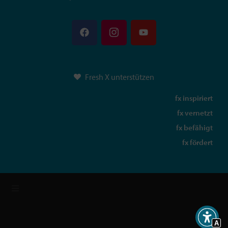
Fresh X unterstützen
fx inspiriert
fx vernetzt
fx befähigt
fx fördert
A