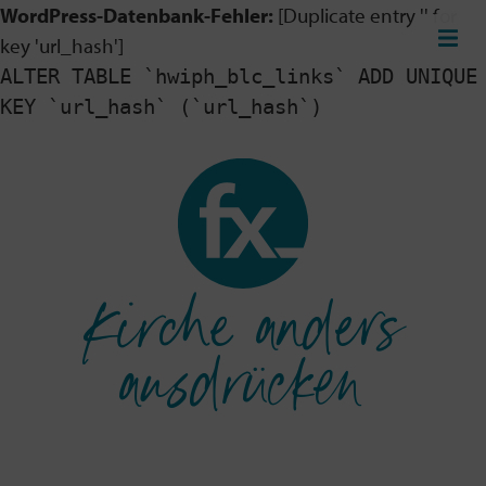
WordPress-Datenbank-Fehler:
[Duplicate entry '' for
key 'url_hash']
ALTER TABLE `hwiph_blc_links` ADD UNIQUE
KEY `url_hash` (`url_hash`)
Kirche anders
ausdrücken