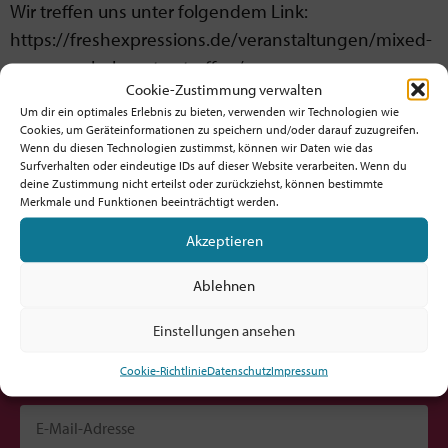
Wir treffen uns unter folgendem Link:
https://freshexpressions.de/veranstaltungen/mixed-
economy-hub-erstes-treffen/
Cookie-Zustimmung verwalten
Gespannt, vorfreudig und herzlich
Um dir ein optimales Erlebnis zu bieten, verwenden wir Technologien wie
Cookies, um Geräteinformationen zu speichern und/oder darauf zuzugreifen.
Rebecca John Klug
Wenn du diesen Technologien zustimmst, können wir Daten wie das
Surfverhalten oder eindeutige IDs auf dieser Website verarbeiten. Wenn du
deine Zustimmung nicht erteilst oder zurückziehst, können bestimmte
Merkmale und Funktionen beeinträchtigt werden.
Akzeptieren
Möchtest du am Ball bleiben?
Ablehnen
Hol dir den fx-Newsletter mit
Einstellungen ansehen
Inspirationen, Events,
Jobs und allem rund um Kircheninnovation!
Cookie-Richtlinie
Datenschutz
Impressum