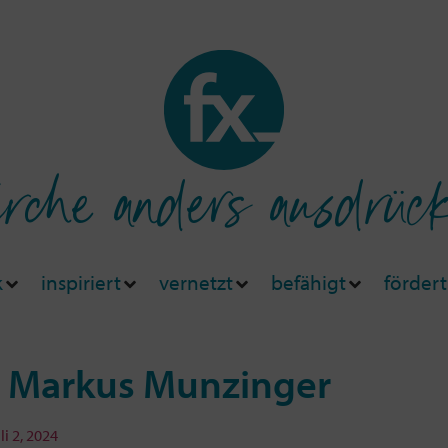
rche anders ausdrüc
k
inspiriert
vernetzt
befähigt
fördert
it Markus Munzinger
li 2, 2024