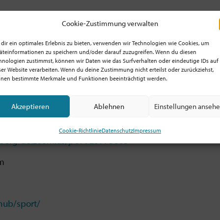
r in EM-Zeiten. Was dies für den Wandel von
Cookie-Zustimmung verwalten
Juli. Denn nicht ohne Grund treffen wir uns
h hinter Fresh X?
dir ein optimales Erlebnis zu bieten, verwenden wir Technologien wie Cookies, um
äteinformationen zu speichern und/oder darauf zuzugreifen. Wenn du diesen
hnologien zustimmst, können wir Daten wie das Surfverhalten oder eindeutige IDs auf
andeskirche Württemberg und Fresh X Pionier.
ser Website verarbeiten. Wenn du deine Zustimmung nicht erteilst oder zurückziehst,
nen bestimmte Merkmale und Funktionen beeinträchtigt werden.
es los. Nach 90 Minuten ist Schluss.
und um Sport-Bewegung-Kirche-Glauben mit.
Akzeptieren
Ablehnen
Einstellungen anseh
Cookie-Richtlinie
Datenschutz
Impressum
mberg-de.zoom.us/j/87925775605
am
/hub/sport/