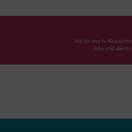
Hol dir den fx-Newslette
Jobs und allem 