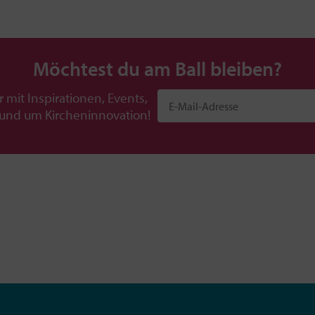
Möchtest du am Ball bleiben?
r mit Inspirationen, Events,
rund um Kircheninnovation!