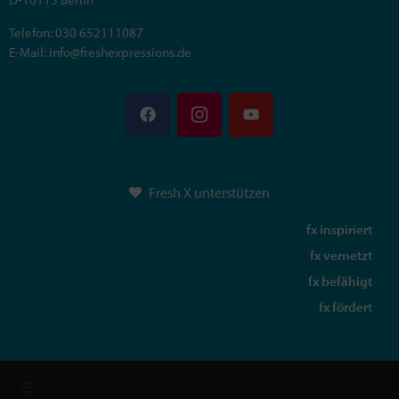
Telefon: 030 652111087
E-Mail: info@freshexpressions.de
Fresh X unterstützen
fx inspiriert
fx vernetzt
fx befähigt
fx fördert