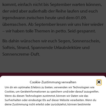
kommt, einfach nicht bis September warten können,
der wird aber außerhalb der Reihe laufen und euch
irgendwann zwischen heute und dem 01.09.
überraschen. Ab September lesen wir uns hier wieder
– wir haben tolle Themen in petto. Seid gespannt.
Bis dahin wünschen wir euch Segen, Sonnenschein,
Softeis, Strand, Spannende Urlaubslektüre und
Sonnencreme-Duft.
Möchtest du am Ball bleiben?
Cookie-Zustimmung verwalten
Um dir ein optimales Erlebnis zu bieten, verwenden wir Technologien wie
Cookies, um Geräteinformationen zu speichern und/oder darauf zuzugreifen.
Hol dir den fx-Newsletter mit
Wenn du diesen Technologien zustimmst, können wir Daten wie das
Inspirationen, Events,
Surfverhalten oder eindeutige IDs auf dieser Website verarbeiten. Wenn du
Jobs und allem rund um Kircheninnovation!
deine Zustimmung nicht erteilst oder zurückziehst, können bestimmte