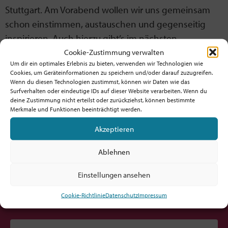
Stuttgart. Am Vorabend wollen wir uns gemeinsam
schon einstimmen, austauschen und gegenseitig
inspirieren. Auch hierzu gibt’s im nächsten
Newsletter mehr Infos.
Cookie-Zustimmung verwalten
Um dir ein optimales Erlebnis zu bieten, verwenden wir Technologien wie
Schön, mit euch gemeinsam unterwegs zu sein und
Cookies, um Geräteinformationen zu speichern und/oder darauf zuzugreifen.
Wenn du diesen Technologien zustimmst, können wir Daten wie das
Kirche zu gestalten. Woanders. Und hier.
Surfverhalten oder eindeutige IDs auf dieser Website verarbeiten. Wenn du
deine Zustimmung nicht erteilst oder zurückziehst, können bestimmte
Merkmale und Funktionen beeinträchtigt werden.
Akzeptieren
Möchtest du am Ball bleiben?
Ablehnen
Hol dir den fx-Newsletter mit
Einstellungen ansehen
Inspirationen, Events,
Jobs und allem rund um Kircheninnovation!
Cookie-Richtlinie
Datenschutz
Impressum