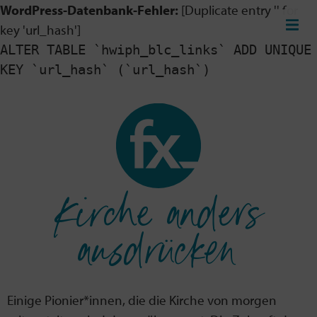
WordPress-Datenbank-Fehler:
[Duplicate entry '' for
key 'url_hash']
ALTER TABLE `hwiph_blc_links` ADD UNIQUE
KEY `url_hash` (`url_hash`)
Kirche anders
ausdrücken
Einige Pionier*innen, die die Kirche von morgen