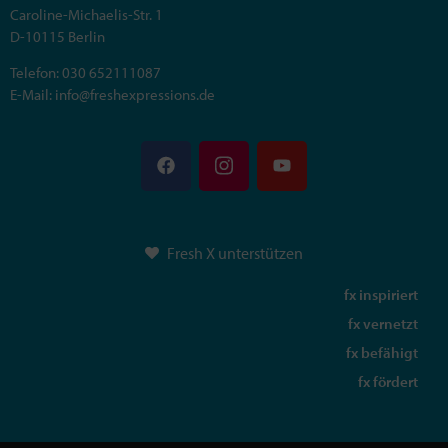
Caroline-Michaelis-Str. 1
D-10115 Berlin
Telefon: 030 652111087
E-Mail: info@freshexpressions.de
Fresh X unterstützen
fx inspiriert
fx vernetzt
fx befähigt
fx fördert