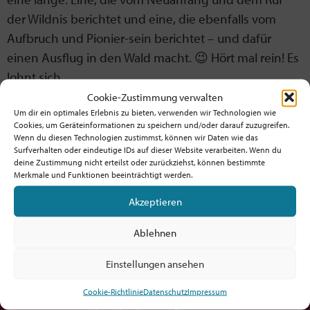
der Wildnis berichtet und eine, die ebenfalls vom
Aufbruch und Pionier-sein berichtet – und dafür
einen Ausflug in den Wald macht. 😉 Hört mal rein! Es
lohnt sich.
Cookie-Zustimmung verwalten
Wir lesen uns dann an der Stelle wieder in zwei
Um dir ein optimales Erlebnis zu bieten, verwenden wir Technologien wie
Wochen – mit weiteren Einblicken ins
Cookies, um Geräteinformationen zu speichern und/oder darauf zuzugreifen.
Wenn du diesen Technologien zustimmst, können wir Daten wie das
unternehmerisch Kirche sein, der Ankündigung des
Surfverhalten oder eindeutige IDs auf dieser Website verarbeiten. Wenn du
neuen Monatsthemas und einer kleinen
deine Zustimmung nicht erteilst oder zurückziehst, können bestimmte
Merkmale und Funktionen beeinträchtigt werden.
Überraschung …
Akzeptieren
Ablehnen
Möchtest du am Ball bleiben?
Einstellungen ansehen
Cookie-Richtlinie
Datenschutz
Impressum
Hol dir den fx-Newsletter mit