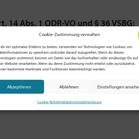
rt. 14 Abs. 1 ODR-VO und § 36 VSBG:
Cookie-Zustimmung verwalten
herschlichtungsstelle sind wir nicht verpflichtet und nicht bereit.
dir ein optimales Erlebnis zu bieten, verwenden wir Technologien wie Cookies, um
äteinformationen zu speichern und/oder darauf zuzugreifen. Wenn du diesen
hnologien zustimmst, können wir Daten wie das Surfverhalten oder eindeutige IDs auf
ser Website verarbeiten. Wenn du deine Zustimmung nicht erteilst oder zurückziehst,
Möchtest du am Ball bleiben?
nen bestimmte Merkmale und Funktionen beeinträchtigt werden.
r mit Inspirationen, Events,
Akzeptieren
Ablehnen
Einstellungen anseh
rund um Kircheninnovation!
Cookie-Richtlinie
Datenschutz
Impressum