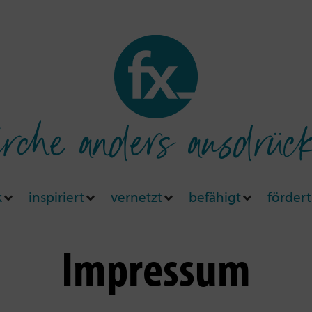
rche anders ausdrüc
k
inspiriert
vernetzt
befähigt
fördert
Impressum