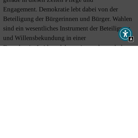
Engagement. Demokratie lebt dabei von der
Beteiligung der Bürgerinnen und Bürger. Wahlen
sind ein wesentliches Instrument der Beteiligung
und Willensbekundung in einer
A
Demokratie. Leider erleben wir zunehmend, dass
die Demokratie in unserem Land in Frage gestellt
wird. Dem möchten wir etwas entgegensetzen und
mit unserer Initiative das Bewusstsein für den
Wert demokratischer Beteiligung stärken. […]
Kritische Debatten müssen geführt werden. Wir
Kirchen möchten in Vorbereitung der Wahlen den
Raum dafür zur Verfügung stellen und dazu
ermutigen, ins Gespräch miteinander zu kommen
und zu bleiben. Dabei sollten wir uns als