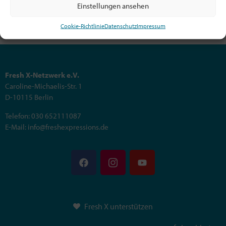
Einstellungen ansehen
Cookie-Richtlinie
Datenschutz
Impressum
Fresh X-Netzwerk e.V.
Caroline-Michaelis-Str. 1
D-10115 Berlin
Telefon: 030 652111087
E-Mail: info@freshexpressions.de
Fresh X unterstützen