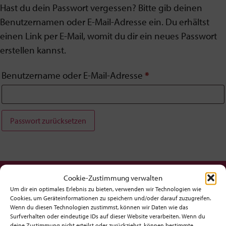
Hast du dein Passwort vergessen? Bitte gib deinen
Benutzernamen oder E-Mail-Adresse ein. Du erhältst
einen Link per E-Mail, womit du dir ein neues Passwort
erstellen kannst.
Benutzername oder E-Mail-Adresse
*
Passwort zurücksetzen
Cookie-Zustimmung verwalten
Möchtest du am Ball bleiben?
Um dir ein optimales Erlebnis zu bieten, verwenden wir Technologien wie
Cookies, um Geräteinformationen zu speichern und/oder darauf zuzugreifen.
Hol dir den fx-Newsletter mit
Wenn du diesen Technologien zustimmst, können wir Daten wie das
Inspirationen, Events,
Surfverhalten oder eindeutige IDs auf dieser Website verarbeiten. Wenn du
deine Zustimmung nicht erteilst oder zurückziehst, können bestimmte