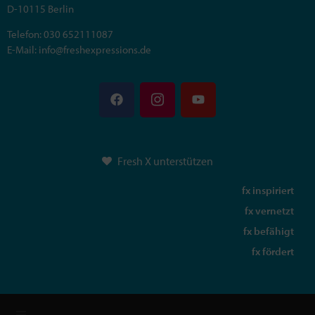
D-10115 Berlin
Telefon: 030 652111087
E-Mail: info@freshexpressions.de
Fresh X unterstützen
fx inspiriert
fx vernetzt
fx befähigt
fx fördert