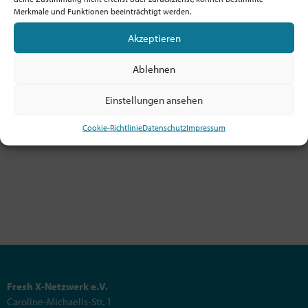
Jobs und allem rund um Kircheninnovation!
Merkmale und Funktionen beeinträchtigt werden.
Akzeptieren
Ablehnen
Bestellen
Einstellungen ansehen
Cookie-Richtlinie
Datenschutz
Impressum
Fresh X-Netzwerk e.V.
Caroline-Michaelis-Str. 1