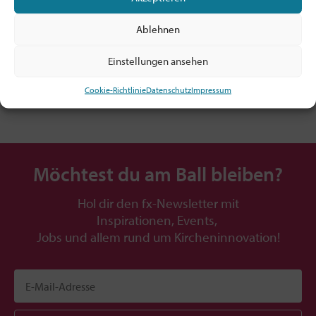
Anschrift:
Ablehnen
Königstr. 7
32423 Minden
Einstellungen ansehen
Deutschland
Cookie-Richtlinie
Datenschutz
Impressum
Möchtest du am Ball bleiben?
Hol dir den fx-Newsletter mit
Inspirationen, Events,
Jobs und allem rund um Kircheninnovation!