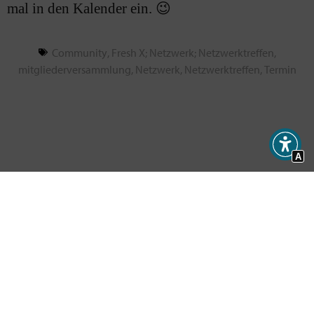
mal in den Kalender ein. 😉
Community
,
Fresh X; Netzwerk; Netzwerktreffen
,
mitgliederversammlung
,
Netzwerk
,
Netzwerktreffen
,
Termin
A
Druck auf dem Kessel: Wenn Kirche