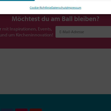
Cookie-Richtlinie
Datenschutz
Impressum
Möchtest du am Ball bleiben?
r mit Inspirationen, Events,
rund um Kircheninnovation!