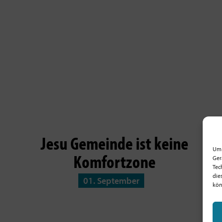
Jesu Gemeinde ist keine
Um 
Komfortzone
Ger
Tec
die
01. September
kön