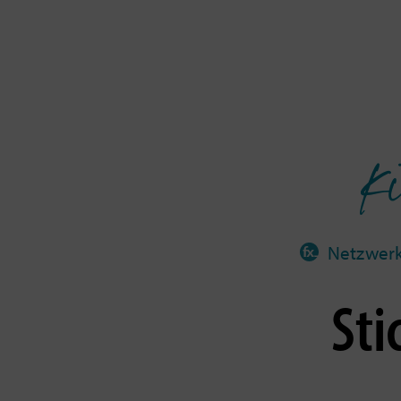
Ki
Netzwer
Sti