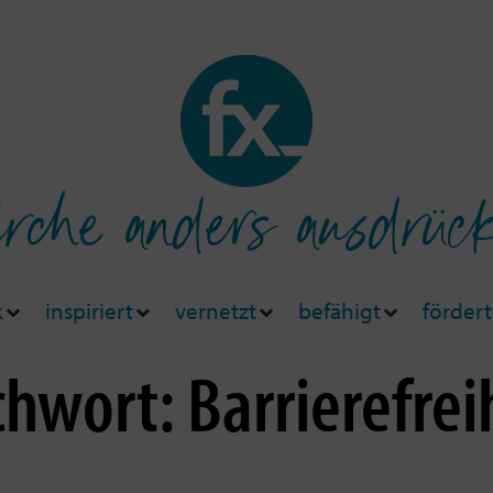
rche anders ausdrüc
k
inspiriert
vernetzt
befähigt
fördert
chwort: Barrierefrei