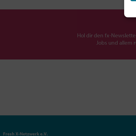
Hol dir den fx-Newslette
Jobs und allem 
Fresh X-Netzwerk e.V.