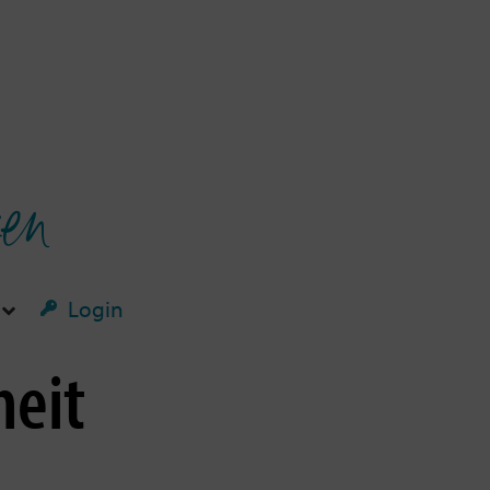
ken
Login
heit