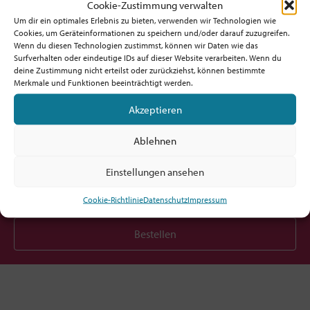
Cookie-Zustimmung verwalten
Um dir ein optimales Erlebnis zu bieten, verwenden wir Technologien wie
Cookies, um Geräteinformationen zu speichern und/oder darauf zuzugreifen.
Wenn du diesen Technologien zustimmst, können wir Daten wie das
Surfverhalten oder eindeutige IDs auf dieser Website verarbeiten. Wenn du
deine Zustimmung nicht erteilst oder zurückziehst, können bestimmte
Möchtest du am Ball bleiben?
Merkmale und Funktionen beeinträchtigt werden.
Akzeptieren
Hol dir den fx-Newsletter mit
Inspirationen, Events,
Ablehnen
Jobs und allem rund um Kircheninnovation!
Einstellungen ansehen
Cookie-Richtlinie
Datenschutz
Impressum
Bestellen