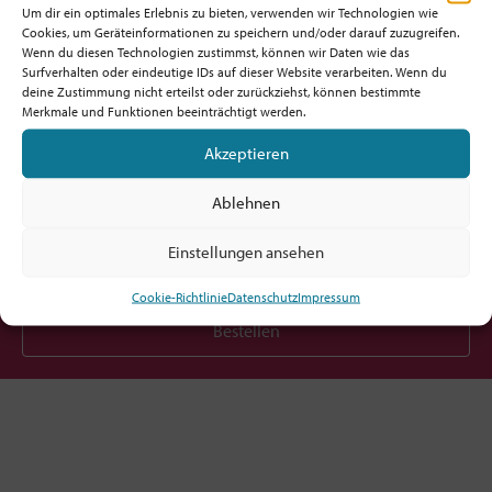
Um dir ein optimales Erlebnis zu bieten, verwenden wir Technologien wie
Cookies, um Geräteinformationen zu speichern und/oder darauf zuzugreifen.
Wenn du diesen Technologien zustimmst, können wir Daten wie das
Surfverhalten oder eindeutige IDs auf dieser Website verarbeiten. Wenn du
Möchtest du am Ball bleiben?
deine Zustimmung nicht erteilst oder zurückziehst, können bestimmte
Merkmale und Funktionen beeinträchtigt werden.
Hol dir den fx-Newsletter mit
Akzeptieren
Inspirationen, Events,
Jobs und allem rund um Kircheninnovation!
Ablehnen
Einstellungen ansehen
Cookie-Richtlinie
Datenschutz
Impressum
Bestellen