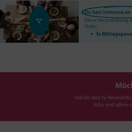
Du hast Interesse a
Diese Veranstaltung i
Hubs:
fx Mittagspau
Möch
Hol dir den fx-Newslette
Jobs und allem 