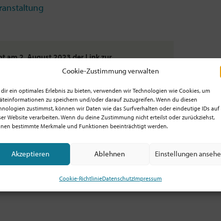
eranstaltung
int am 2. August 2023 der Link zur
Cookie-Zustimmung verwalten
dir ein optimales Erlebnis zu bieten, verwenden wir Technologien wie Cookies, um
äteinformationen zu speichern und/oder darauf zuzugreifen. Wenn du diesen
hnologien zustimmst, können wir Daten wie das Surfverhalten oder eindeutige IDs auf
ierten im Netzwerk. Erfahrene Pioniere und
ser Website verarbeiten. Wenn du deine Zustimmung nicht erteilst oder zurückziehst,
nen bestimmte Merkmale und Funktionen beeinträchtigt werden.
azwischen und außerhalb. Wir planen für 60
d der Möglichkeit einer kollegialen
Akzeptieren
Ablehnen
Einstellungen anseh
Cookie-Richtlinie
Datenschutz
Impressum