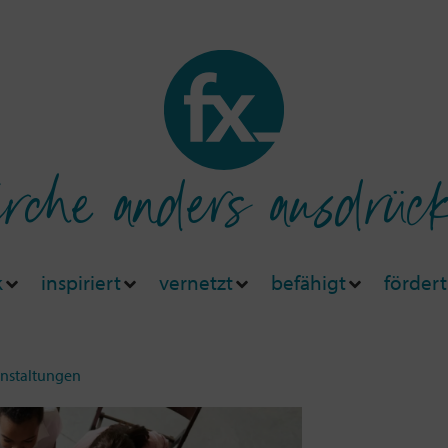
rche anders ausdrüc
k
inspiriert
vernetzt
befähigt
fördert
anstaltungen