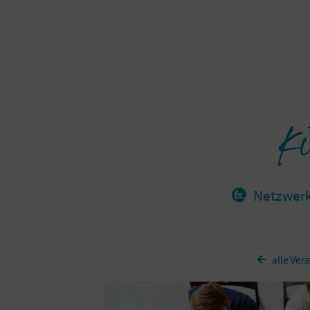
Ki
Netzwer
alle Ver