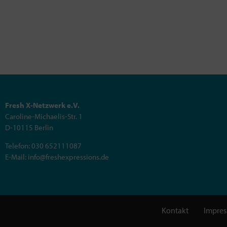
Fresh X-Netzwerk e.V.
Caroline-Michaelis-Str. 1
D-10115 Berlin
Telefon: 030 652111087
E-Mail: info@freshexpressions.de
Kontakt
Impre