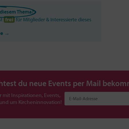
n diesem Thema?
st
frei
für Mitglieder & Interessierte dieses
se →
test du neue Events per Mail beko
r mit Inspirationen, Events,
rund um Kircheninnovation!