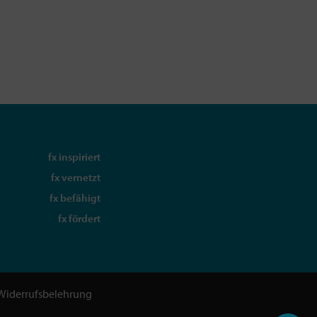
fx inspiriert
fx vernetzt
fx befähigt
fx fördert
Widerrufsbelehrung