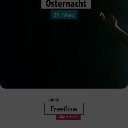
Osternacht
25. März
Freeflow