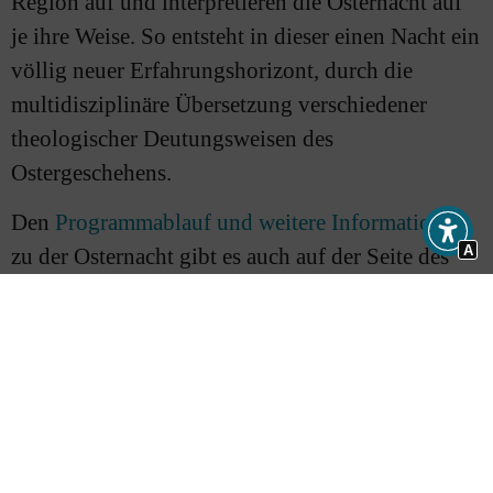
Region auf und interpretieren die Osternacht auf
je ihre Weise. So entsteht in dieser einen Nacht ein
völlig neuer Erfahrungshorizont, durch die
multidisziplinäre Übersetzung verschiedener
theologischer Deutungsweisen des
Ostergeschehens.
Den
Programmablauf und weitere Informationen
A
zu der Osternacht gibt es auch auf der Seite des
Kirchenkreises Düsseldorf.
Zelebrierung der Osternacht-Magie
Die Idee, die besondere Magie der Osternacht, die
Marvin Wittiber fasziniert, seit er 12 Jahre alt ist,
multidisziplinär zu zelebrieren entstand schon vor