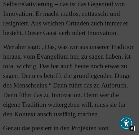
Selbstrelativierung – das ist das Gegenteil von
Innovation. Er macht mutlos, enttäuscht und
resigniert. Aus welchen Gründen auch immer er
besteht. Dieser Geist verhindert Innovation.
Wer aber sagt: „Das, was wir aus unserer Tradition
heraus, vom Evangelium her, zu sagen haben, ist
total wichtig. Das hat auch heute noch etwas zu
sagen. Denn es betrifft die grundlegenden Dinge
des Menschseins.“ Dann führt das zu Aufbruch.
Dann führt das zu Innovation. Denn wer die
eigene Tradition weitergeben will, muss sie für
den Kontext anschlussfähig machen.
Genau das passiert in den Projekten von
A
TeamGeist. Bei Erprobungsräumen. Bei neuen