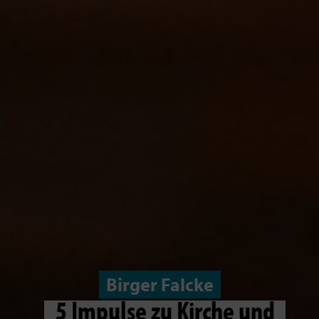
Birger Falcke
5 Impulse zu Kirche und