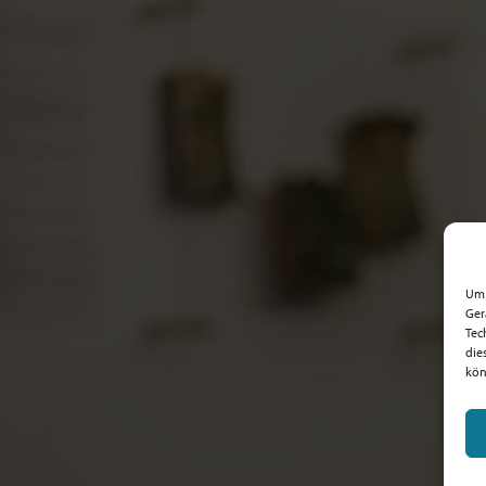
Um 
Ger
Tec
die
kön