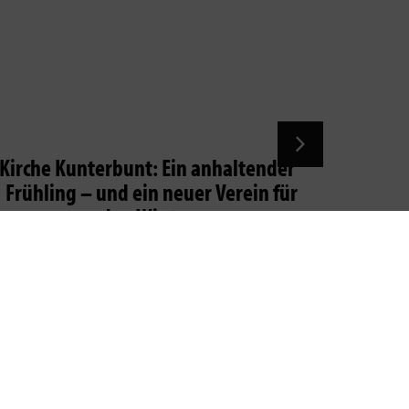
Kirche Kunterbunt: Ein anhaltender
Frühling – und ein neuer Verein für
den Winter
Stefa
25. Juni
test du neue Artikel per Mail beko