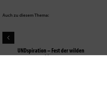
UNDspiration – Fest der wilden
Ideen
11. Juli
Möch