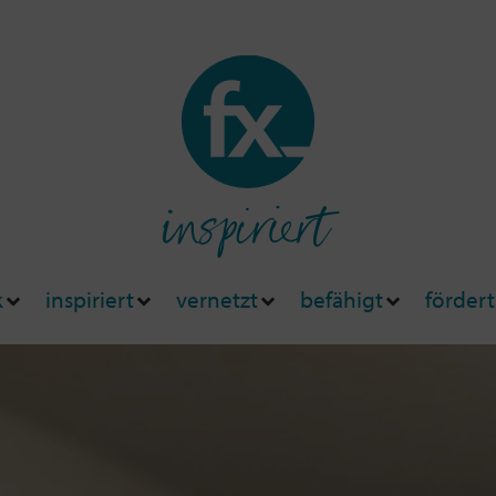
inspiriert
k
inspiriert
vernetzt
befähigt
fördert