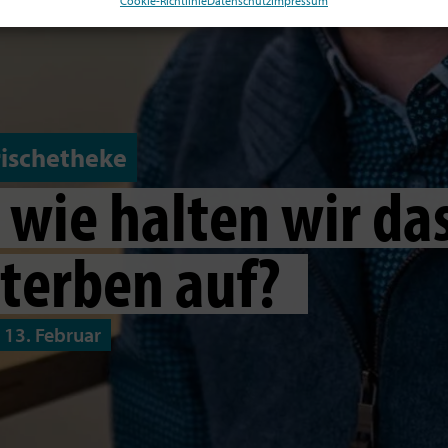
Cookie-Richtlinie
Datenschutz
Impressum
rischetheke
 wie halten wir da
terben auf?
13. Februar