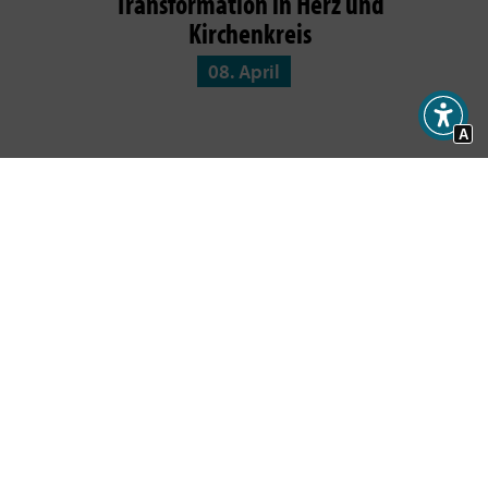
Transformation in Herz und
Kirchenkreis
08. April
A
Möchtest du neue Artikel per Mail
bekommen?
Hol dir den fx-Newsletter mit
Inspirationen, Events,
Jobs und allem rund um Kircheninnovation!