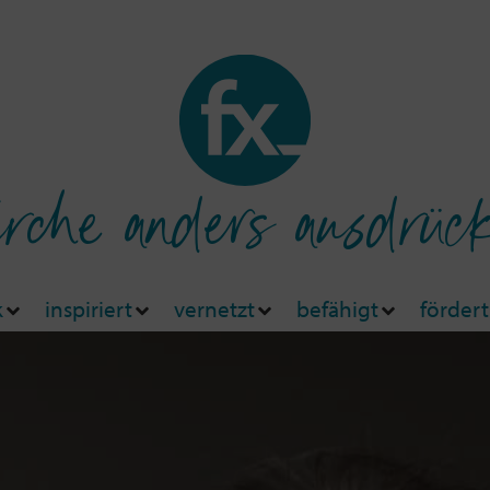
rche anders ausdrüc
k
inspiriert
vernetzt
befähigt
fördert