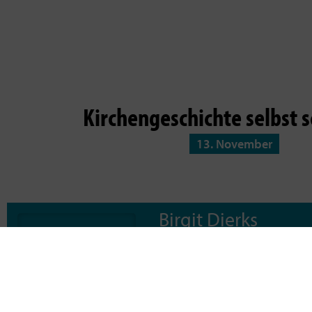
Kirchengeschichte selbst 
13. November
Birgit Dierks
Referentin für missionale Gemei
Ich unterstütze leidenschaftlich
mehr passen oder Lebensumstände 
geistliche Begleiterin und hypnos
um gemeinsam auf Themen zu sch