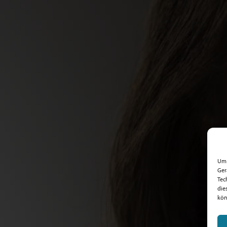
Um 
Ger
Tec
die
kön