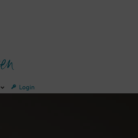
ken
Login