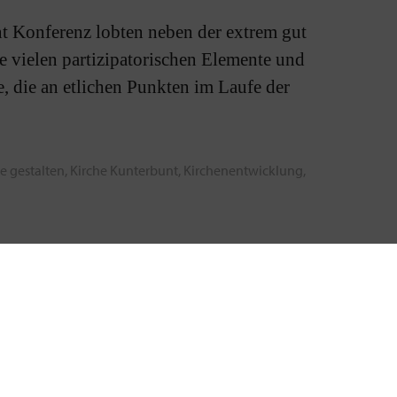
t Konferenz lobten neben der extrem gut
die vielen partizipatorischen Elemente und
e, die an etlichen Punkten im Laufe der
e gestalten
,
Kirche Kunterbunt
,
Kirchenentwicklung
,