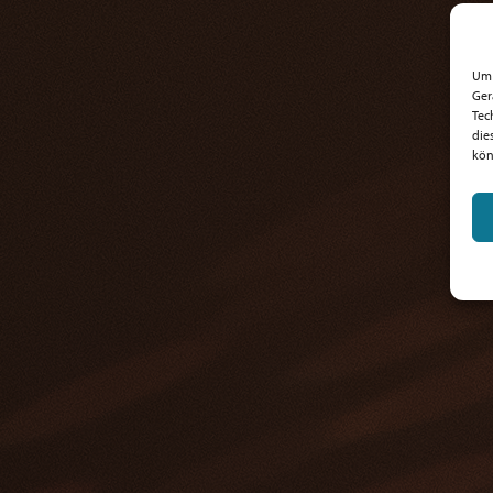
Um 
Ger
Tec
die
kön