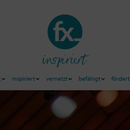
inspiriert
k
inspiriert
vernetzt
befähigt
fördert