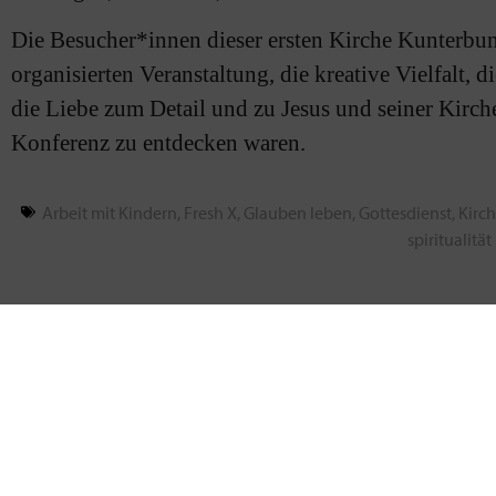
Die Besucher*innen dieser ersten Kirche Kunterbun
organisierten Veranstaltung, die kreative Vielfalt, 
die Liebe zum Detail und zu Jesus und seiner Kirch
Konferenz zu entdecken waren.
Arbeit mit Kindern
,
Fresh X
,
Glauben leben
,
Gottesdienst
,
Kirch
spiritualität