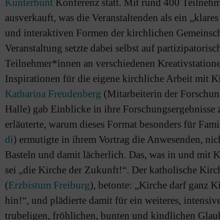
Kunterbunt
Konferenz statt. Mit rund 400 Teilneh
ausverkauft, was die Veranstaltenden als ein „klare
und interaktiven Formen der kirchlichen Gemeinsc
Veranstaltung setzte dabei selbst auf partizipatoris
Teilnehmer*innen an verschiedenen Kreativstationen
Inspirationen für die eigene kirchliche Arbeit mit
Katharina Freudenberg
(Mitarbeiterin der Forschun
Halle) gab Einblicke in ihre Forschungsergebnisse
erläuterte, warum dieses Format besonders für Famil
di
) ermutigte in ihrem Vortrag die Anwesenden, nich
Basteln und damit lächerlich. Das, was in und mit K
sei „die Kirche der Zukunft!“. Der katholische Kir
(
Erzbistum Freiburg
), betonte: „Kirche darf ganz 
hin!“, und plädierte damit für ein weiteres, intens
trubeligen, fröhlichen, bunten und kindlichen Gla