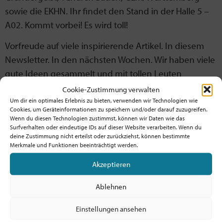
sowie die EKHN. Ihr findet den Stand in der Halle 5 –
A02. Kommt vorbei! Es wird toll!
Vorfreude auf viele inspirierende Artikel. In diesem
Newsletter. In den nächsten Wochen. Wir haben viele
gute Ideen gesammelt und mit tollen Leuten
gesprochen, damit jeder Newsletter interessant und
Cookie-Zustimmung verwalten
spannend wird. Wenn ihr auch noch etwas habt, über
Um dir ein optimales Erlebnis zu bieten, verwenden wir Technologien wie
Cookies, um Geräteinformationen zu speichern und/oder darauf zuzugreifen.
das wir unbedingt mal berichten sollten, lasst es uns
Wenn du diesen Technologien zustimmst, können wir Daten wie das
gerne wissen! (kommunikation@freshexpressions.de)
Surfverhalten oder eindeutige IDs auf dieser Website verarbeiten. Wenn du
deine Zustimmung nicht erteilst oder zurückziehst, können bestimmte
Merkmale und Funktionen beeinträchtigt werden.
Oh, welch Vorfreude!
Akzeptieren
Auf was freut ihr euch?
Ablehnen
Einstellungen ansehen