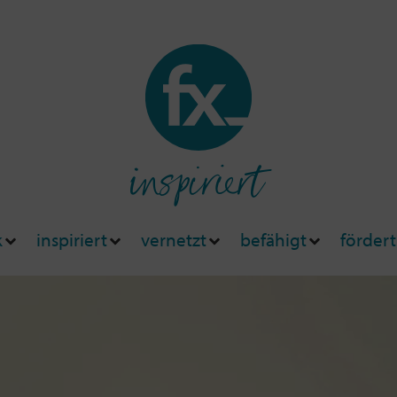
inspiriert
k
inspiriert
vernetzt
befähigt
fördert