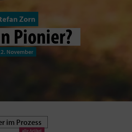
tefan Zorn
in Pionier?
22. November
er im Prozess