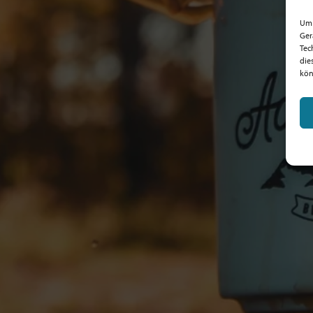
Um 
Ger
Tec
die
kön