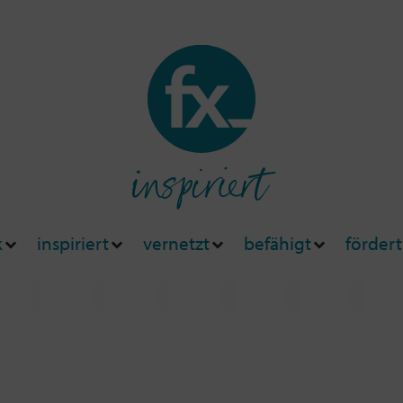
inspiriert
k
inspiriert
vernetzt
befähigt
fördert