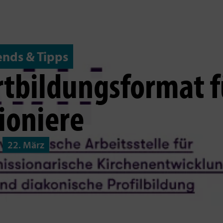
ends & Tipps
rtbildungsformat f
ioniere
22. März