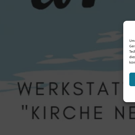
Um 
Ger
Tec
die
kön