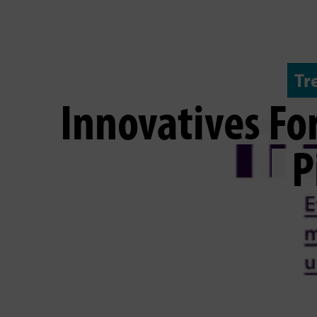
Tr
Innovatives Fo
P