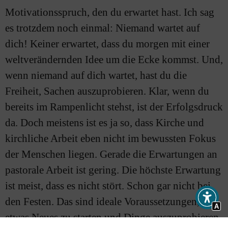
Motivationsspruch, den du erwartet hast. Ich sag
es trotzdem noch einmal: Niemand wartet auf
dich! Keiner erwartet, dass du morgen mit einer
weltverändernden Idee um die Ecke kommst. Und,
wenn niemand auf dich wartet, hast du die
Freiheit, Sachen auszuprobieren. Klar, wenn du
bereits im Rampenlicht stehst, ist der Erfolgsdruck
da. Doch meistens ist es ja so, dass Kirche und
kirchliche Arbeit eben nicht im bewussten Fokus
der Menschen liegen. Gerade die Erwartungen an
pastorale Arbeit ist gering. Die höchste Erwartung
ist meist, dass es nicht stört. Schon gar nicht bei
den Festen. Das sind ideale Voraussetzungen, um
A
etwas Neues zu starten und Dinge auszuprobieren.