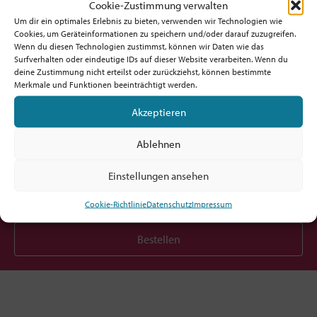
Cookie-Zustimmung verwalten
Um dir ein optimales Erlebnis zu bieten, verwenden wir Technologien wie
Cookies, um Geräteinformationen zu speichern und/oder darauf zuzugreifen.
Wenn du diesen Technologien zustimmst, können wir Daten wie das
Surfverhalten oder eindeutige IDs auf dieser Website verarbeiten. Wenn du
deine Zustimmung nicht erteilst oder zurückziehst, können bestimmte
Möchtest du am Ball bleiben?
Merkmale und Funktionen beeinträchtigt werden.
Akzeptieren
Hol dir den fx-Newsletter mit
Inspirationen, Events,
Ablehnen
Jobs und allem rund um Kircheninnovation!
Einstellungen ansehen
Cookie-Richtlinie
Datenschutz
Impressum
Bestellen