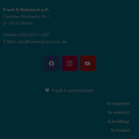
Fresh X-Netzwerk e.V.
Caroline-Michaelis-Str. 1
D-10115 Berlin
Telefon: 030 652111087
E-Mail: info@freshexpressions.de
Fresh X unterstützen
fx inspiriert
fx vernetzt
fx befähigt
fx fördert