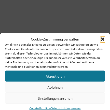
Cookie-Zustimmung verwalten
Um dir ein optimales Erlebnis zu bieten, verwenden wir Technologien wie
Cookies, um Geräteinformationen zu speichern und/oder darauf zuzugreifen.
38 | Anna-Nicole Heinrich
Wenn du diesen Technologien zustimmst, können wir Daten wie das
Surfverhalten oder eindeutige IDs auf dieser Website verarbeiten. Wenn du
deine Zustimmung nicht erteilst oder zurückziehst, können bestimmte
01. Februar
Merkmale und Funktionen beeinträchtigt werden.
Akzeptieren
Ablehnen
Einstellungen ansehen
Möchtest du am Ball bleiben?
Cookie-Richtlinie
Datenschutz
Impressum