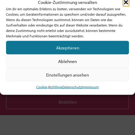
Cookie-Zustimmung verwalten
Um dir ein optimales Erlebnis zu bieten, verwenden wir Technologien wie
Cookies, um Geräteinformationen zu speichern und/oder darauf zuzugreifen.
Wenn du diesen Technologien zustimmst, können wir Daten wie das
Surfverhalten oder eindeutige IDs auf dieser Website verarbeiten. Wenn du
deine Zustimmung nicht erteilst oder zurückziehst, können bestimmte
Möchtest du am Ball bleiben?
Merkmale und Funktionen beeinträchtigt werden.
Akzeptieren
Hol dir den fx-Newsletter mit
Inspirationen, Events,
Ablehnen
Jobs und allem rund um Kircheninnovation!
Einstellungen ansehen
Cookie-Richtlinie
Datenschutz
Impressum
Bestellen