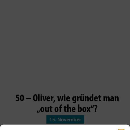
50 – Oliver, wie gründet man
„out of the box“?
15. November