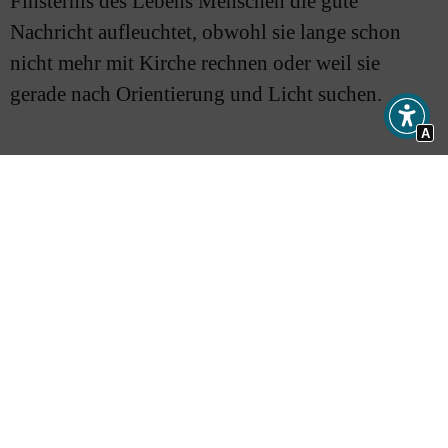
Finsternis des Lebens Menschen die gute
Nachricht aufleuchtet, obwohl sie lange schon
nicht mehr mit Kirche rechnen oder weil sie
gerade nach Orientierung und Licht suchen.
A
Kirche als Mischwald
Wir sprechen in der Session aber auch über ein
anderes Bild von Kirche – als Mischwald. Und
auch das trifft den Kern: Dass wir nicht alle gleich
sein müssen, sondern dass es verschiedene
Formen von kirchlichem Leben nebeneinander
und miteinander geben kann – die klassische
Gemeinde vor Ort und das innovative Projekt, das
erst einmal gar nicht nach Kirche aussieht, den