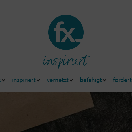
inspiriert
k
inspiriert
vernetzt
befähigt
fördert