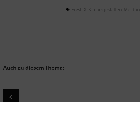
Fresh X
,
Kirche gestalten
,
Meldu
Kirche Kunterbunt für zu Hause
30. Juni