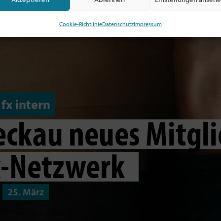
Cookie-Richtlinie
Datenschutz
Impressum
fx intern
eckau neues Mitgl
x-Netzwerk
25. März