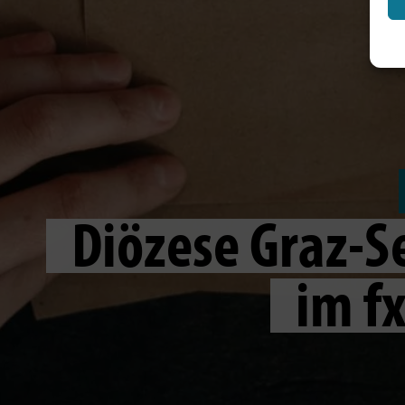
Diözese Graz-S
im f