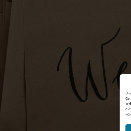
Um 
Ger
Tec
die
kön